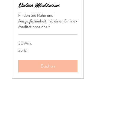
Online Meditation
Finden Sie Ruhe und
Ausgeglichenheit mit einer Online-
Meditationseinheit
30 Min.
25
25 €
Euro
Buchen