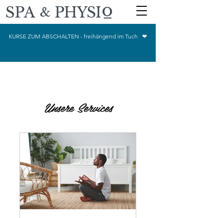
o
SPA
PHYSI
&
KURSE ZUM ABSCHALTEN - freihängend im Tuch ❤
Unsere Services