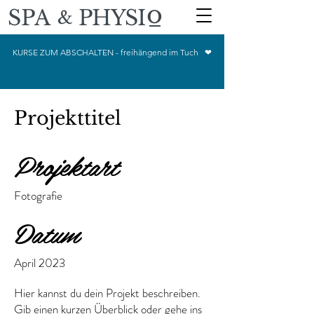
o
SPA
PHYSI
&
KURSE ZUM ABSCHALTEN - freihängend im Tuch ❤
Projekttitel
Projektart
Fotografie
Datum
April 2023
Hier kannst du dein Projekt beschreiben.
Gib einen kurzen Überblick oder gehe ins