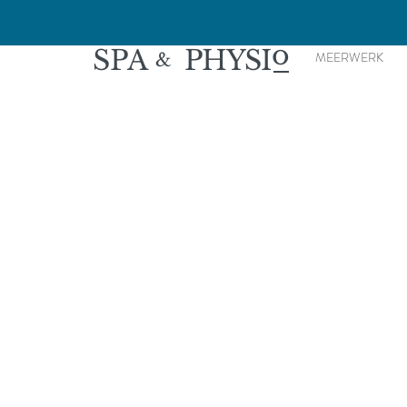
o
SPA
PHYSI
MEERWERK
&